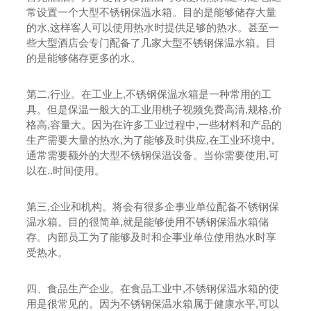
桃子视频在线观看www能源方形桃子视频免费高清
类对水质产生重大影响，当严
重时，会有“红水”和“黑水...
常设置一个大型不锈钢保温水箱。目的是能够储存大量
视频
查看详情
的水,这样客人可以使用热水时提供足够的热水。甚至一
app下
些大型酒店会专门配备了几家大型不锈钢保温水箱。目
载安
的是能够储存更多的水。
西安空气能热泵热水工程
桃子视频app下载安装哪家好
装
查看详情
查看详情
方形桃子视频免费高清安装
第二,行业。在工业上,不锈钢保温水箱是一种常用的工
查看详情
具。但是保温一般大的工业用桃子视频免费高清,规格,价
格高,容量大。因为在许多工业过程中,一些材料和产品的
生产需要大量的热水,为了能够及时供应,在工业环境中,
陕西空气能热水一体机
桃子视频在线观看www能源桃子视频app下载安装
通常需要额外的大型不锈钢保温设备。当你需要使用,可
空气源热泵热水器的维护保
查看详情
养：1.空气源热泵热水器自
方形桃子视频免费高清价格
动化程度较高的设备，使用
以在..时间使用。
查看详情
时定期进行机组状态检查，若
查看详情
能对机组进行长期有效的维护与保
养，机组的运行可靠性和使
用寿命都会得到意想不到的提
高。2.空气源热泵热...
第三,企业和机构。将会有很多企事业单位配备不锈钢保
温水箱。目的很简单,就是能够使用不锈钢保温水箱储
太阳能热水安装
陕西桃子视频app下载安装注意事
存。内部员工为了能够及时和企事业单位使用热水时享
陕西桃子视频网页版
项：1. 核对需安装房屋的
陕西食品级304不锈钢保温水箱价格
陕西空气能热水器主要向空气要热
方位、结构，屋顶实
受热水。
查看详情
能，具有太阳能热水器节
际尺寸;2. 对水箱等大型设备放置空
查看详情
能、环保、安全
间位置及屋顶承重进行重新复核和
查看详情
的优点又解决了太阳能热水器依靠
风载计算，必要时需设计
阳光采热和安装不便的问
可靠的防风措施;3. 水源位置，
题。由于空气能热水器通过
水压情况;4...
四、食品生产企业。在食品工业中,不锈钢保温水箱的使
介质交换热量进行加
热，不需要电加热元件
用是很常见的。因为不锈钢保温水箱属于健康水平,可以
与水接触，没有电热水...