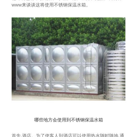
www来谈谈这将使用不锈钢保温水箱。
产品中心
成功案例
新闻资讯
桃子
关于桃子视频在线观看www
视频
免费
高清
桃子视频网页版
桃子视频app下载安装项目
桃子
桃子视频免费高清维护条件
不锈钢罐在以下条件下易于生
查看详情
查看详情
联系桃子视频在线观看www
锈：焊接过程中的高温工
视频
作导致不锈钢表面被破坏，水
查看详情
中的重金属沉淀，导致水箱
锈，腐蚀的不锈钢罐;水本身
网页
是一种弱电解液，易于引
哪些地方会使用到不锈钢保温水箱
起水箱的电化学腐蚀;水箱中的水箱
储存和活性，易于形成休闲
版
侵蚀，降水和污垢，含
有大量金属物质，如
桃子视频网页版
桃子视频在线观看www能源桃子视频app下载安装
铁，锰，
桃子
首先,酒店。为了使客人到酒店可以使用热水随时随地,通
铅，锌，每种细菌和藻
查看详情
查看详情